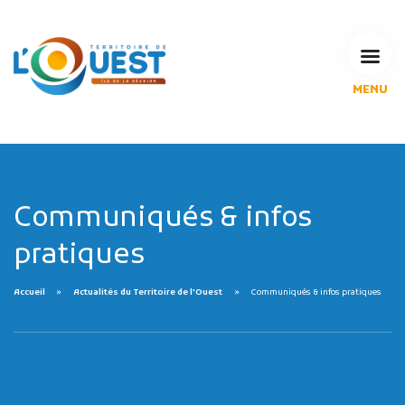
MENU
L'Agglomération
Compétences & projets
Espace Habitant
Espace Pro
Espace Pédagogique
Communiqués & infos
RECHERCHE
pratiques
Accueil
Actualités du Territoire de l'Ouest
Communiqués & infos pratiques
CALENDRIERS DE COLLECTE
MES DÉMARCHES