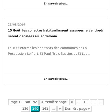
En savoir plus...
13/08/2014
15 Août, les collectes habituellement assurées le vendredi
seront décalées au lendemain
Le TCO informe les habitants des communes de La
Possession, Le Port, St Paul, Trois Bassins et St Leu...
En savoir plus...
Page 140 sur 142
« Première page
«
…
10
20
…
139
140
141
…
»
Dernière page »