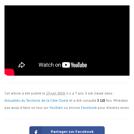
Cet article a été publié le
13 juin 2019
, il y a 7 ans. Il est classé dans :
Actualités du Territoire de la Côte Ouest
et a été consulté
3 123
fois. N'hésitez
pas aussi à faire un tour sur
YouTube
ou encore
Facebook
pour d'autres news.
Partager sur Facebook