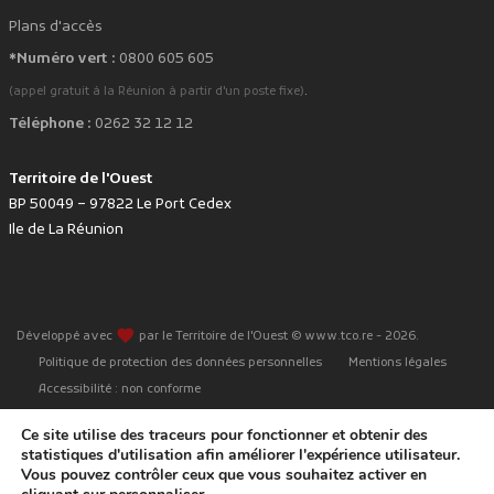
Plans d'accès
*Numéro vert :
0800 605 605
.
(appel gratuit à la Réunion à partir d'un poste fixe)
Téléphone :
0262 32 12 12
Territoire de l'Ouest
BP 50049 – 97822 Le Port Cedex
Ile de La Réunion
favorite
Développé avec
par le Territoire de l'Ouest © www.tco.re -
2026
.
Politique de protection des données personnelles
Mentions légales
Accessibilité : non conforme
Ce site utilise des traceurs pour fonctionner et obtenir des
statistiques d'utilisation afin améliorer l'expérience utilisateur.
Vous pouvez contrôler ceux que vous souhaitez activer en