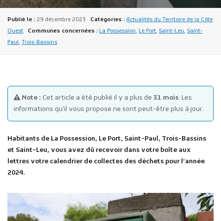
Publié le :
29 décembre 2023
Catégories :
Actualités du Territoire de la Côte
Ouest
Communes concernées :
La Possession
,
Le Port
,
Saint-Leu
,
Saint-
Paul
,
Trois-Bassins
Publicité des actes
Marchés publics
Note :
Cet article a été publié il y a plus de
31 mois
. Les
informations qu'il vous propose ne sont peut-être plus à jour.
Projets financés par l'Europe
Plans d'accès
Habitants de La Possession, Le Port, Saint-Paul, Trois-Bassins
et Saint-Leu, vous avez dû recevoir dans votre boîte aux
lettres votre calendrier de collectes des déchets pour l’année
2024.