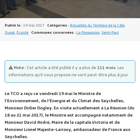
Publié le :
19 mai 2017
Catégories :
Actualités du Territoire de la Côte
Ouest
,
Écocité
Communes concernées :
La Possession
,
Saint-Paul
Publicité des actes
Marchés publics
Note :
Cet article a été publié il y a plus de
111 mois
. Les
Projets financés par l'Europe
informations qu'il vous propose ne sont peut-être plus à jour.
Plans d'accès
Le TCO a reçu ce vendredi 19 mai le Ministre de
l’Environnement, de l’Énergie et du Climat des Seychelles,
Monsieur Didier Dogley. En visite actuellement à La Réunion (du
18 au 21 mai 2017), le Ministre est accompagné notamment de
Monsieur David André, Maire de la capitale Victoria et de
Monsieur Lionel Majeste-Larrouy, ambassadeur de France aux
Seychelles.