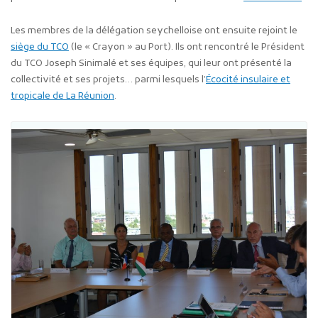
Les membres de la délégation seychelloise ont ensuite rejoint le
siège du TCO
(le « Crayon » au Port). Ils ont rencontré le Président
du TCO Joseph Sinimalé et ses équipes, qui leur ont présenté la
collectivité et ses projets… parmi lesquels l’
Écocité insulaire et
tropicale de La Réunion
.