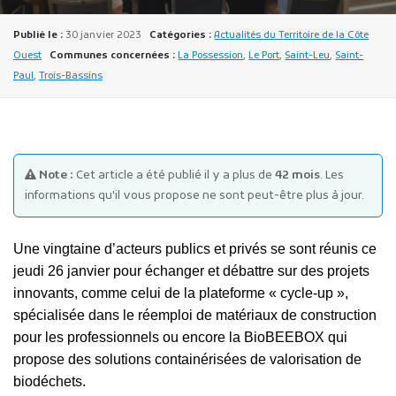
Publié le :
30 janvier 2023
Catégories :
Actualités du Territoire de la Côte
Ouest
Communes concernées :
La Possession
,
Le Port
,
Saint-Leu
,
Saint-
Paul
,
Trois-Bassins
Publicité des actes
Marchés publics
Note :
Cet article a été publié il y a plus de
42 mois
. Les
informations qu'il vous propose ne sont peut-être plus à jour.
Projets financés par l'Europe
Plans d'accès
Une vingtaine d’acteurs publics
et privés se sont réunis ce
jeudi 26 janvier pour échanger et débattre sur des projets
innovants, comme celui de la plateforme
« cycle-up »,
spécialisée dans le réemploi de matériaux de construction
pour les professionnels ou encore la BioBEEBOX qui
propose des solutions containérisées de valorisation de
biodéchets.