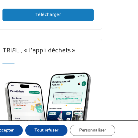
Télécharger
TRIALI, « l’appli déchets »
ccepter
Tout refuser
Personnaliser