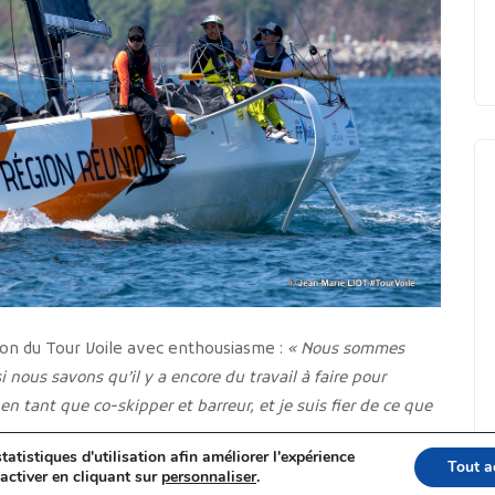
tion du Tour Voile avec enthousiasme :
« Nous sommes
ous savons qu’il y a encore du travail à faire pour
 en tant que co-skipper et barreur, et je suis fier de ce que
tatistiques d'utilisation afin améliorer l'expérience
Tout a
activer en cliquant sur
personnaliser
.
aire de l’Equipage La Réunion. Leur succès est un exemple