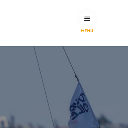
MENU
L'Agglomération
Compétences & projets
Espace Habitant
Espace Pro
Espace Pédagogique
RECHERCHE
CALENDRIERS DE COLLECTE