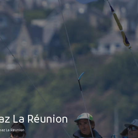
MES DÉMARCHES
Publicité des actes
Marchés publics
Projets financés par l'Europe
Plans d'accès
paz La Réunion
ipaz La Réunion