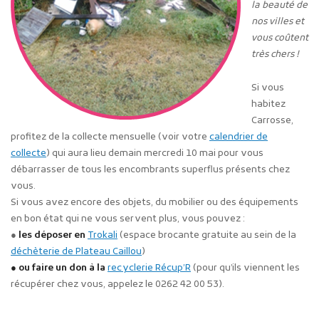
la beauté de
nos villes et
vous coûtent
très chers !
Si vous
habitez
Carrosse,
profitez de la collecte mensuelle (voir votre
calendrier de
collecte
) qui aura lieu demain mercredi 10 mai pour vous
débarrasser de tous les encombrants superflus présents chez
vous.
Si vous avez encore des objets, du mobilier ou des équipements
en bon état qui ne vous servent plus, vous pouvez :
●
les déposer en
Trokali
(espace brocante gratuite au sein de la
déchèterie de Plateau Caillou
)
●
ou faire un don à la
recyclerie Récup’R
(pour qu’ils viennent les
récupérer chez vous, appelez le 0262 42 00 53).