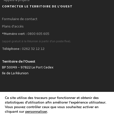
Appels à projets
CONTACTER LE TERRITOIRE DE L'OUEST
Formulaire de contact
Plans d'accès
*Numéro vert :
0800 605 605
.
(appel gratuit à la Réunion à partir d'un poste fixe)
Téléphone :
0262 32 12 12
Territoire de l'Ouest
BP 50049 – 97822 Le Port Cedex
Ile de La Réunion
Ce site utilise des traceurs pour fonctionner et obtenir des
favorite
Développé avec
par le Territoire de l'Ouest © www.tco.re -
2026
.
statistiques d'utilisation afin améliorer l'expérience utilisateur.
Politique de protection des données personnelles
Mentions légales
Vous pouvez contrôler ceux que vous souhaitez activer en
Accessibilité : non conforme
cliquant sur
personnaliser
.