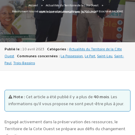
Accueil
Actualités du Territoire de la Côte Ouest
Résolument tourné vers la transition énergétique, le TCO, le GIP Ecocité et l’ADEME réaffirment mutuellement leur partenariat
Publié le :
10 avril 2023
Catégories :
Actualités du Territoire de la Côte
Publicité des actes
Ouest
Communes concernées :
La Possession
,
Le Port
,
Saint-Leu
,
Saint-
Marchés publics
Paul
,
Trois-Bassins
Projets financés par l'Europe
Plans d'accès
Note :
Cet article a été publié il y a plus de
40 mois
. Les
informations qu'il vous propose ne sont peut-être plus à jour.
Engagé activement dans la préservation des ressources, le
Territoire de la Cote Ouest se prépare aux défis du changement