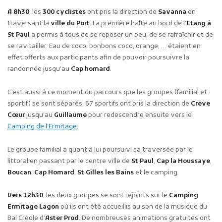
A 8h30
, les
300 cyclistes
ont pris la direction de
Savanna
en
traversant la
ville du Port
. La première halte au bord de l’
Etang à
St Paul
a permis à tous de se reposer un peu, de se rafraîchir et de
se ravitailler. Eau de coco, bonbons coco, orange, … étaient en
effet offerts aux participants afin de pouvoir poursuivre la
randonnée jusqu’au
Cap homard
.
C’est aussi à ce moment du parcours que les groupes (familial et
sportif) se sont séparés. 67 sportifs ont pris la direction de
Crève
Cœur
jusqu’au
Guillaume
pour redescendre ensuite vers le
Camping de l’Ermitage
.
Le groupe familial a quant à lui poursuivi sa traversée par le
littoral en passant par le centre ville de
St Paul
,
Cap la Houssaye
,
Boucan
,
Cap Homard
,
St Gilles les Bains
et le camping.
Vers 12h30
, les deux groupes se sont rejoints sur le
Camping
Ermitage Lagon
où ils ont été accueillis au son de la musique du
Bal Créole d’
Aster Prod
. De nombreuses animations gratuites ont