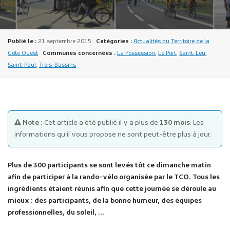
Publié le :
21 septembre 2015
Catégories :
Actualités du Territoire de la
Côte Ouest
Communes concernées :
La Possession
,
Le Port
,
Saint-Leu
,
Saint-Paul
,
Trois-Bassins
Publicité des actes
Marchés publics
Projets financés par l'Europe
Note :
Cet article a été publié il y a plus de
130 mois
. Les
Plans d'accès
informations qu'il vous propose ne sont peut-être plus à jour.
Plus de 300 participants se sont levés tôt ce dimanche matin
afin de participer à la rando-vélo organisée par le TCO. Tous les
ingrédients étaient réunis afin que cette journée se déroule au
mieux : des participants, de la bonne humeur, des équipes
professionnelles, du soleil, …