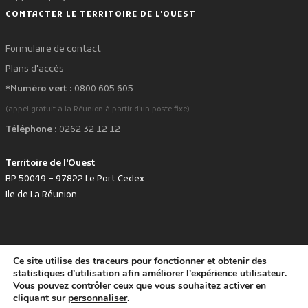
CONTACTER LE TERRITOIRE DE L'OUEST
Formulaire de contact
Plans d'accès
*Numéro vert :
0800 605 605
.
(appel gratuit à la Réunion à partir d'un poste fixe)
Téléphone :
0262 32 12 12
Territoire de l'Ouest
BP 50049 – 97822 Le Port Cedex
Ile de La Réunion
Ce site utilise des traceurs pour fonctionner et obtenir des
favorite
Développé avec
par le Territoire de l'Ouest © www.tco.re -
2026
.
statistiques d'utilisation afin améliorer l'expérience utilisateur.
Politique de protection des données personnelles
Mentions légales
Vous pouvez contrôler ceux que vous souhaitez activer en
Accessibilité : non conforme
cliquant sur
personnaliser
.