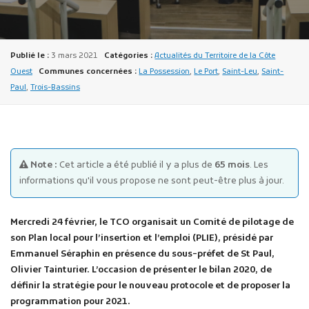
Publié le :
3 mars 2021
Catégories :
Actualités du Territoire de la Côte
Ouest
Communes concernées :
La Possession
,
Le Port
,
Saint-Leu
,
Saint-
Paul
,
Trois-Bassins
Publicité des actes
Marchés publics
Projets financés par l'Europe
Note :
Cet article a été publié il y a plus de
65 mois
. Les
Plans d'accès
informations qu'il vous propose ne sont peut-être plus à jour.
Mercredi 24 février, le TCO organisait un Comité de pilotage de
son Plan local pour l’insertion et l’emploi (PLIE), présidé par
Emmanuel Séraphin en présence du sous-préfet de St Paul,
Olivier Tainturier.
L’occasion de présenter le bilan 2020, de
définir la stratégie pour le nouveau protocole et de proposer la
programmation pour 2021.