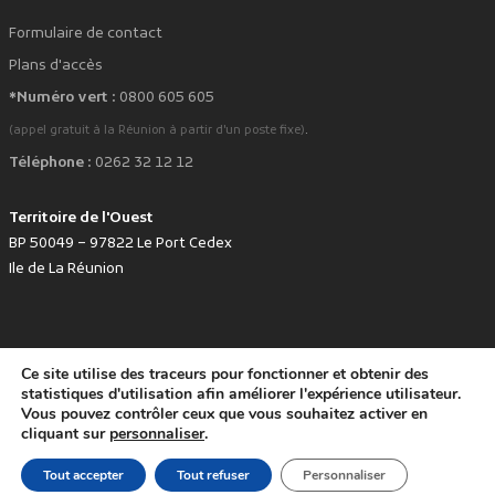
Formulaire de contact
Plans d'accès
*Numéro vert :
0800 605 605
.
(appel gratuit à la Réunion à partir d'un poste fixe)
Téléphone :
0262 32 12 12
Territoire de l'Ouest
BP 50049 – 97822 Le Port Cedex
Ile de La Réunion
Ce site utilise des traceurs pour fonctionner et obtenir des
favorite
Développé avec
par le Territoire de l'Ouest © www.tco.re -
2026
.
statistiques d'utilisation afin améliorer l'expérience utilisateur.
Politique de protection des données personnelles
Mentions légales
Vous pouvez contrôler ceux que vous souhaitez activer en
Accessibilité : non conforme
cliquant sur
personnaliser
.
Tout accepter
Tout refuser
Personnaliser