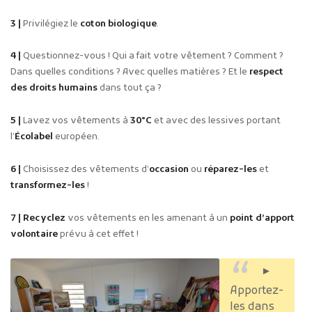
3 |
Privilégiez le
coton biologique
.
4 |
Questionnez-vous ! Qui a fait votre vêtement ? Comment ?
Dans quelles conditions ? Avec quelles matières ? Et le
respect
des droits humains
dans tout ça ?
5 |
Lavez vos vêtements à
30°C
et avec des lessives portant
l’
Écolabel
européen.
6 |
Choisissez des vêtements d’
occasion
ou
réparez-les
et
transformez-les
!
7 |
Recyclez
vos vêtements en les amenant à un
point d’apport
volontaire
prévu à cet effet !
►
Apportez-
les dans