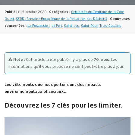
Publié le :
5 octobre 2020
Catégories :
Actualités du Territoire de la Côte
Ouest
,
SERD (Semaine Européenne de la Réduction des Déchets)
Communes
concernées :
La Possession
,
Le Port
,
Saint-Leu
,
Saint-Paul
,
Trois-Bassins
Publicité des actes
Marchés publics
Note :
Cet article a été publié il y a plus de
70 mois
. Les
informations qu'il vous propose ne sont peut-être plus à jour.
Projets financés par l'Europe
Plans d'accès
Les vêtements que nous portons ont des impacts
environnementaux et sociaux…
Découvrez les 7 clés pour les limiter.