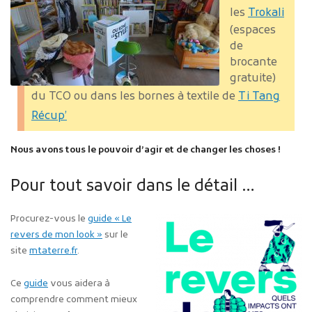
les
Trokali
(espaces
de
brocante
gratuite)
du TCO ou dans les bornes à textile de
Ti Tang
Récup’
Nous avons tous le pouvoir d’agir et de changer les choses !
Pour tout savoir dans le détail …
Procurez-vous le
guide « Le
revers de mon look »
sur le
site
mtaterre.fr
.
Ce
guide
vous aidera à
comprendre comment mieux