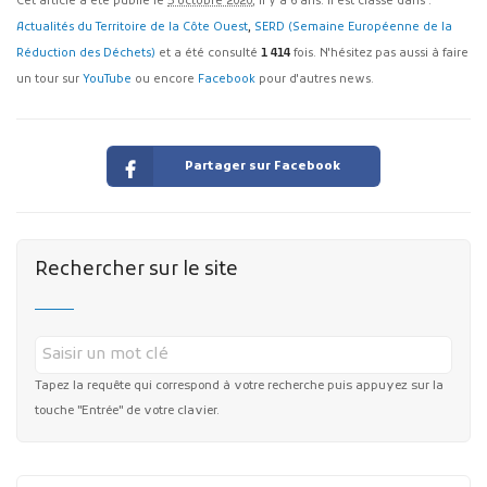
Cet article a été publié le
5 octobre 2020
, il y a 6 ans. Il est classé dans :
Actualités du Territoire de la Côte Ouest
,
SERD (Semaine Européenne de la
Réduction des Déchets)
et a été consulté
1 414
fois. N'hésitez pas aussi à faire
un tour sur
YouTube
ou encore
Facebook
pour d'autres news.
Partager sur Facebook
Rechercher sur le site
Tapez la requête qui correspond à votre recherche puis appuyez sur la
touche "Entrée" de votre clavier.