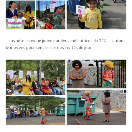
… saynète comique jouée par deux médiatrices du TCO, … autant
de moyens pour sensibiliser nos invités du jour.