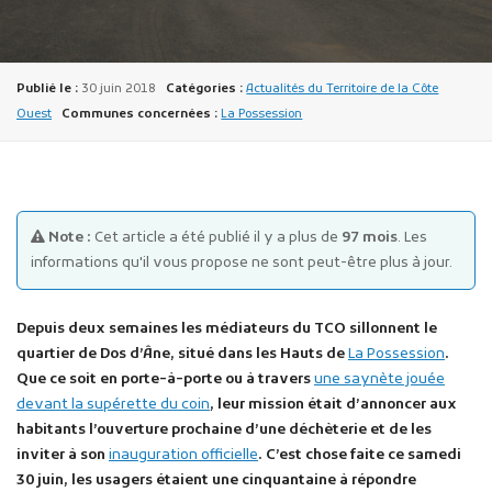
Publié le :
30 juin 2018
Catégories :
Actualités du Territoire de la Côte
Ouest
Communes concernées :
La Possession
Publicité des actes
Marchés publics
Note :
Cet article a été publié il y a plus de
97 mois
. Les
Projets financés par l'Europe
informations qu'il vous propose ne sont peut-être plus à jour.
Plans d'accès
Depuis deux semaines les médiateurs du TCO sillonnent le
quartier de Dos d’Âne, situé dans les Hauts de
La Possession
.
Que ce soit en porte-à-porte ou à travers
une saynète jouée
devant la supérette du coin
, leur mission était d’annoncer aux
habitants l’ouverture prochaine d’une déchèterie et de les
inviter à son
inauguration officielle
. C’est chose faite ce samedi
30 juin, les usagers étaient une cinquantaine à répondre