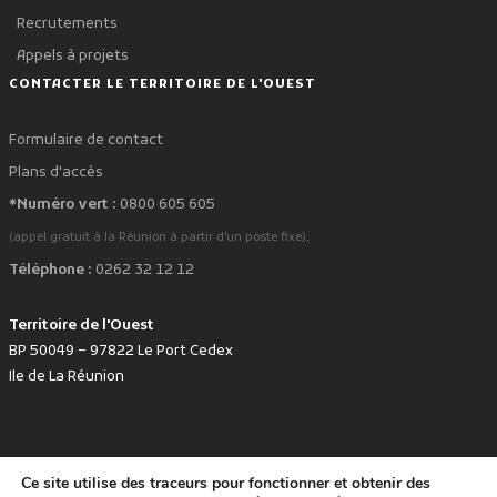
Recrutements
Appels à projets
CONTACTER LE TERRITOIRE DE L'OUEST
Formulaire de contact
Plans d'accès
*Numéro vert :
0800 605 605
.
(appel gratuit à la Réunion à partir d'un poste fixe)
Téléphone :
0262 32 12 12
Territoire de l'Ouest
BP 50049 – 97822 Le Port Cedex
Ile de La Réunion
Ce site utilise des traceurs pour fonctionner et obtenir des
favorite
Développé avec
par le Territoire de l'Ouest © www.tco.re -
2026
.