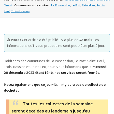
Ouest
Communes concernées :
La Possession
,
Le Port
,
Saint-Leu
,
Saint-
Paul
,
Trois-Bassins
Note :
Cet article a été publié il y a plus de
32 mois
. Les
Publicité des actes
informations qu'il vous propose ne sont peut-être plus à jour.
Marchés publics
Projets financés par l'Europe
Habitants des communes de La Possession, Le Port, Saint-Paul,
Plans d'accès
Trois-Bassins et Saint-Leu, nous vous informons que le
mercredi
20 décembre 2023 étant férié, nos services seront fermés.
Notez également que ce jour-là, il n’y aura pas de collecte de
déchets .
Toutes les collectes de la semaine
seront décalées au lendemain jusqu’au