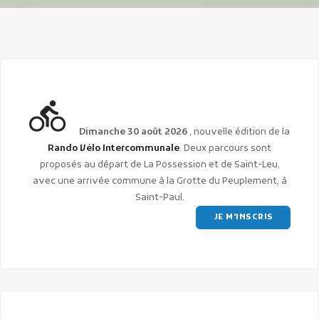
directions_bike
Publicité des actes
Dimanche 30 août 2026
, nouvelle édition de la
Marchés publics
Rando Vélo Intercommunale
. Deux parcours sont
Projets financés par l'Europe
proposés au départ de La Possession et de Saint-Leu,
Plans d'accès
avec une arrivée commune à la Grotte du Peuplement, à
Saint-Paul.
JE M'INSCRIS