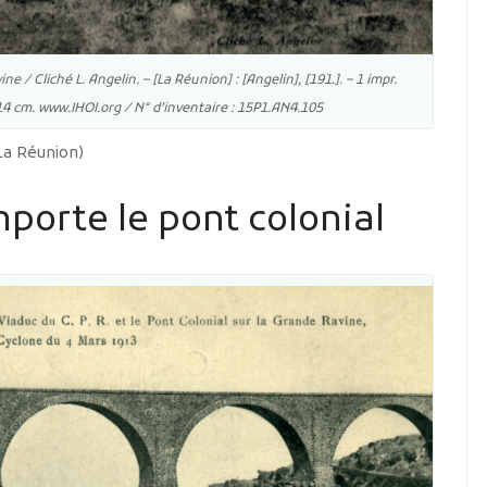
 / Cliché L. Angelin. – [La Réunion] : [Angelin], [191.]. – 1 impr.
x 14 cm. www.IHOI.org / N° d’inventaire : 15P1.AN4.105
 La Réunion)
porte le pont colonial