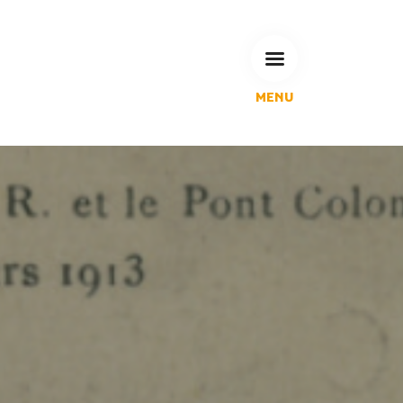
MENU
L'Agglomération
Compétences & projets
Espace Habitant
Espace Pro
Espace Pédagogique
RECHERCHE
CALENDRIERS DE COLLECTE