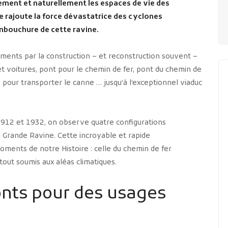
hement et naturellement
les espaces de vie des
se rajoute la force dévastatrice des cyclones
mbouchure de cette ravine.
éments par la construction – et reconstruction souvent –
et voitures, pont pour le chemin de fer, pont du chemin de
e pour transporter le canne … jusqu’à l’exceptionnel viaduc
1912 et 1932, on observe quatre configurations
a Grande Ravine. Cette incroyable et rapide
nts de notre Histoire : celle du chemin de fer
 tout soumis aux aléas climatiques.
nts pour des usages