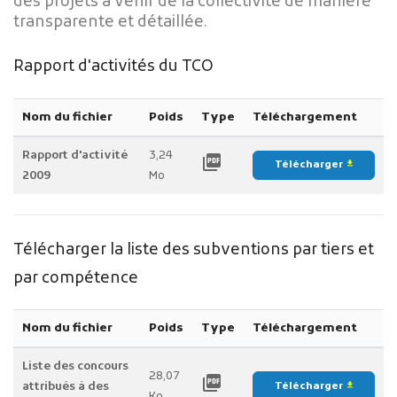
des projets à venir de la collectivité de manière
transparente et détaillée.
Rapport d'activités du TCO
Nom du fichier
Poids
Type
Téléchargement
Publicité des actes
Rapport d'activité
3,24
picture_as_pdf
Télécharger
file_download
Marchés publics
2009
Mo
Projets financés par l'Europe
Plans d'accès
Télécharger la liste des subventions par tiers et
par compétence
Nom du fichier
Poids
Type
Téléchargement
Liste des concours
28,07
picture_as_pdf
attribués à des
Télécharger
file_download
Ko