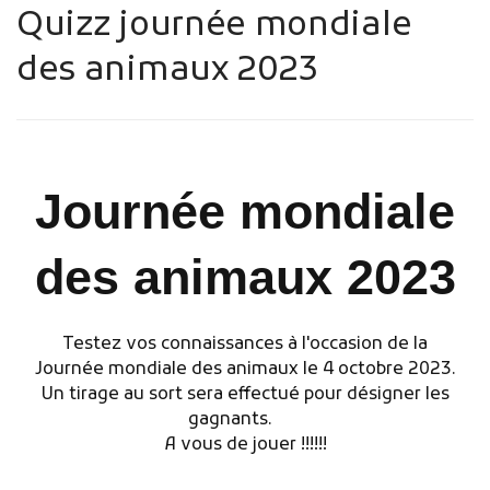
Quizz journée mondiale
des animaux 2023
Publicité des actes
Journée mondiale
Marchés publics
Projets financés par l'Europe
des animaux 2023
Plans d'accès
Testez vos connaissances à l'occasion de la
Journée mondiale des animaux le 4 octobre 2023.
Un tirage au sort sera effectué pour désigner les
gagnants.
A vous de jouer !!!!!!