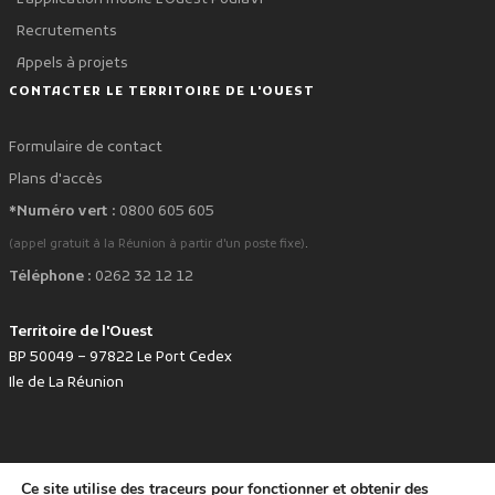
Recrutements
Appels à projets
CONTACTER LE TERRITOIRE DE L'OUEST
Formulaire de contact
Plans d'accès
*Numéro vert :
0800 605 605
.
(appel gratuit à la Réunion à partir d'un poste fixe)
Téléphone :
0262 32 12 12
Territoire de l'Ouest
BP 50049 – 97822 Le Port Cedex
Ile de La Réunion
Ce site utilise des traceurs pour fonctionner et obtenir des
favorite
Développé avec
par le Territoire de l'Ouest © www.tco.re -
2026
.