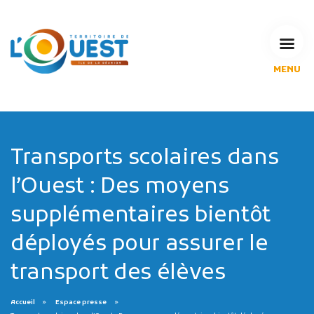
MENU
L'Agglomération
Compétences & projets
Espace Habitant
Espace Pro
Transports scolaires dans
Espace Pédagogique
l’Ouest : Des moyens
RECHERCHE
supplémentaires bientôt
déployés pour assurer le
CALENDRIERS DE COLLECTE
transport des élèves
MES DÉMARCHES
Accueil
Espace presse