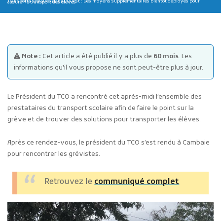
Transports scolaires dans l’Ouest : Des moyens supplémentaires bientôt déployés pour assurer le transport des élèves
Note :
Cet article a été publié il y a plus de
60 mois
. Les
informations qu'il vous propose ne sont peut-être plus à jour.
Publicité des actes
Le Président du TCO a rencontré cet après-midi l’ensemble des
Marchés publics
prestataires du transport scolaire afin de faire le point sur la
Projets financés par l'Europe
grève et de trouver des solutions pour transporter les élèves.
Plans d'accès
Après ce rendez-vous, le président du TCO s’est rendu à Cambaie
pour rencontrer les grévistes.
Retrouvez le
communiqué complet