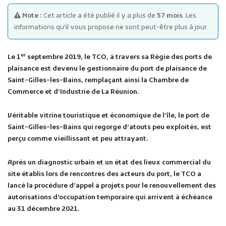
Note :
Cet article a été publié il y a plus de
57 mois
. Les
informations qu'il vous propose ne sont peut-être plus à jour.
er
Le 1
septembre 2019, le TCO, à travers sa Régie des ports de
plaisance est devenu le gestionnaire du port de plaisance de
Saint-Gilles-les-Bains, remplaçant ainsi la Chambre de
Publicité des actes
Commerce et d’Industrie de La Réunion.
Marchés publics
Projets financés par l'Europe
Véritable vitrine touristique et économique de l’île, le port de
Plans d'accès
Saint-Gilles-les-Bains qui regorge d’atouts peu exploités, est
perçu comme vieillissant et peu attrayant.
Après un diagnostic urbain et un état des lieux commercial du
site établis lors de rencontres des acteurs du port, le TCO a
lancé la procédure d’appel à projets pour le renouvellement des
autorisations d’occupation temporaire qui arrivent à échéance
au 31 décembre 2021.