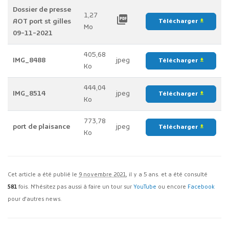
Dossier de presse
1,27
picture_as_pdf
AOT port st gilles
Télécharger
file_download
Mo
09-11-2021
405,68
IMG_8488
jpeg
Télécharger
file_download
Ko
444,04
IMG_8514
jpeg
Télécharger
file_download
Ko
773,78
port de plaisance
jpeg
Télécharger
file_download
Ko
Cet article a été publié le
9 novembre 2021
, il y a 5 ans. et a été consulté
581
fois. N'hésitez pas aussi à faire un tour sur
YouTube
ou encore
Facebook
pour d'autres news.