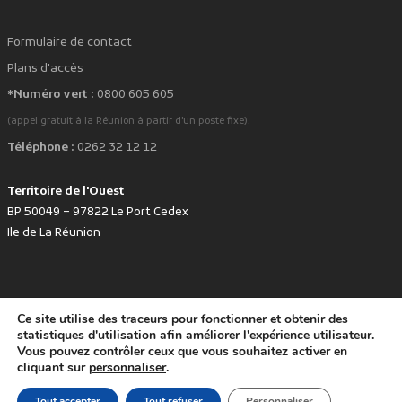
Formulaire de contact
Plans d'accès
*Numéro vert :
0800 605 605
.
(appel gratuit à la Réunion à partir d'un poste fixe)
Téléphone :
0262 32 12 12
Territoire de l'Ouest
BP 50049 – 97822 Le Port Cedex
Ile de La Réunion
Ce site utilise des traceurs pour fonctionner et obtenir des
favorite
Développé avec
par le Territoire de l'Ouest © www.tco.re -
2026
.
statistiques d'utilisation afin améliorer l'expérience utilisateur.
Politique de protection des données personnelles
Mentions légales
Vous pouvez contrôler ceux que vous souhaitez activer en
Accessibilité : non conforme
cliquant sur
personnaliser
.
Tout accepter
Tout refuser
Personnaliser