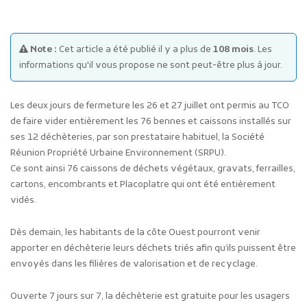
Note :
Cet article a été publié il y a plus de
108 mois
. Les
informations qu'il vous propose ne sont peut-être plus à jour.
Les deux jours de fermeture les 26 et 27 juillet ont permis au TCO
Publicité des actes
de faire vider entièrement les 76 bennes et caissons installés sur
Marchés publics
ses 12 déchèteries, par son prestataire habituel, la Société
Réunion Propriété Urbaine Environnement (SRPU).
Projets financés par l'Europe
Ce sont ainsi 76 caissons de déchets végétaux, gravats, ferrailles,
Plans d'accès
cartons, encombrants et Placoplatre qui ont été entièrement
vidés.
Dès demain, les habitants de la côte Ouest pourront venir
apporter en déchèterie leurs déchets triés afin qu’ils puissent être
envoyés dans les filières de valorisation et de recyclage.
Ouverte 7 jours sur 7, la déchèterie est gratuite pour les usagers