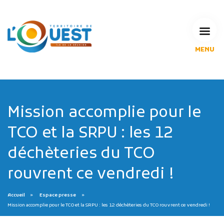
MENU
L'Agglomération
Compétences & projets
Espace Habitant
Espace Pro
Mission accomplie pour le
Espace Pédagogique
TCO et la SRPU : les 12
RECHERCHE
déchèteries du TCO
rouvrent ce vendredi !
CALENDRIERS DE COLLECTE
Accueil
Espace presse
Mission accomplie pour le TCO et la SRPU : les 12 déchèteries du TCO rouvrent ce vendredi !
MES DÉMARCHES