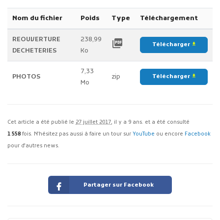
Nom du fichier
Poids
Type
Téléchargement
REOUVERTURE
238,99
picture_as_pdf
Télécharger
file_download
DECHETERIES
Ko
7,33
PHOTOS
zip
Télécharger
file_download
Mo
Cet article a été publié le
27 juillet 2017
, il y a 9 ans. et a été consulté
1 558
fois. N'hésitez pas aussi à faire un tour sur
YouTube
ou encore
Facebook
pour d'autres news.
Partager sur Facebook