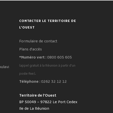
CONTACTER LE TERRITOIRE DE
L'OUEST
Formulaire de contact
Plans d'accès
*Numéro vert :
0800 605 605
(appel gratuit à la Réunion à partir d'un
oulavi
.
poste fixe)
Téléphone :
0262 32 12 12
Territoire de l'Ouest
BP 50049 – 97822 Le Port Cedex
Ile de La Réunion