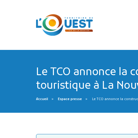
Le TCO annonce la c
touristique à La Nou
Accueil
Espace presse
Le TCO annonce la construct