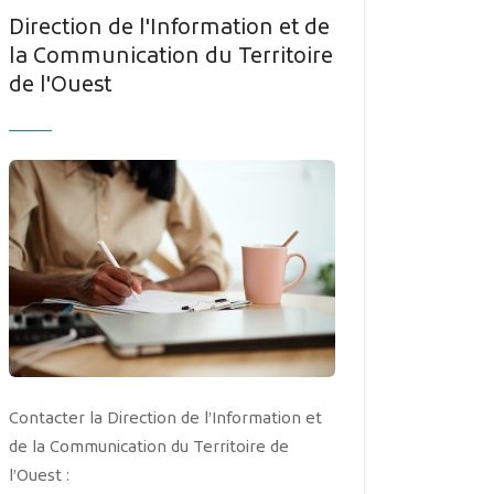
MES DÉMARCHES
Direction de l'Information et de
la Communication du Territoire
de l'Ouest
Publicité des actes
Marchés publics
Projets financés par l'Europe
Plans d'accès
Contacter la Direction de l’Information et
de la Communication du Territoire de
l’Ouest :