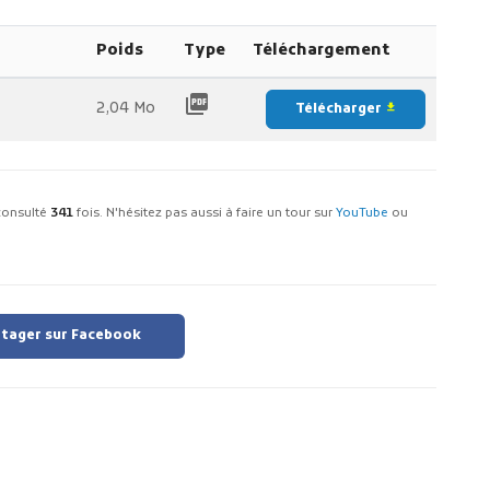
Poids
Type
Téléchargement
picture_as_pdf
2,04 Mo
Télécharger
file_download
é consulté
341
fois. N'hésitez pas aussi à faire un tour sur
YouTube
ou
tager sur Facebook