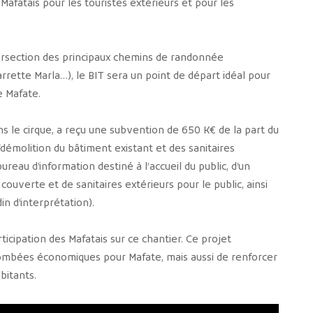
 Mafatais pour les touristes extérieurs et pour les
intersection des principaux chemins de randonnée
rrette Marla…), le BIT sera un point de départ idéal pour
e Mafate.
ns le cirque, a reçu une subvention de 650 K€ de la part du
démolition du bâtiment existant et des sanitaires
ureau d’information destiné à l’accueil du public, d’un
uverte et de sanitaires extérieurs pour le public, ainsi
n d’interprétation).
icipation des Mafatais sur ce chantier. Ce projet
mbées économiques pour Mafate, mais aussi de renforcer
bitants.