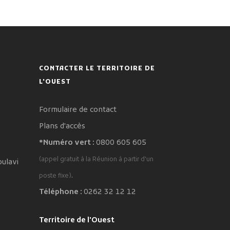
CONTACTER LE TERRITOIRE DE
L'OUEST
Formulaire de contact
Plans d'accès
*Numéro vert :
0800 605 605
(appel gratuit à la Réunion à partir d'un
oulavi
.
poste fixe)
Téléphone :
0262 32 12 12
Territoire de l'Ouest