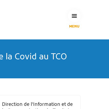
MENU
L'Agglomération
Compétences & projets
Espace Habitant
Espace Pro
e la Covid au TCO
Espace Pédagogique
RECHERCHE
CALENDRIERS DE COLLECTE
Direction de l'Information et de