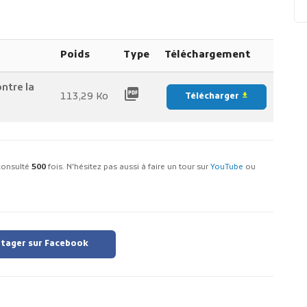
Poids
Type
Téléchargement
ntre la
picture_as_pdf
113,29 Ko
Télécharger
file_download
é consulté
500
fois. N'hésitez pas aussi à faire un tour sur
YouTube
ou
tager sur Facebook