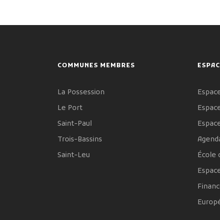
COMMUNES MEMBRES
ESPAC
La Possession
Espace
Le Port
Espace
Saint-Paul
Espac
Trois-Bassins
Agenda
Saint-Leu
École 
Espac
Financ
Europ