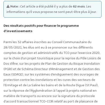
Note :
Cet article a été publié il y a plus de
62 mois
. Les
informations qu'il vous propose ne sont peut-être plus à jour.
Des résultats positifs pour financer le programme
d’investissements
Publicité des actes
Parmi les 32 affaires inscrites au Conseil Communautaire du
Marchés publics
28/05/2021, les élus ont eu à se prononcer sur les différents
Projets financés par l'Europe
comptes de gestion et administratifs du TCO pour l’exercice 2020,
sur le choix d’un projet touristique pour la reprise du Pôle Loisirs de
Plans d'accès
Dos d’Âne, sur les projets de Plan de Gestion du Risque Inondation
(PGRI) et de Schéma Directeur d’Aménagement et de Gestion des
Eaux (SDAGE), sur les systèmes d’endiguement des ouvrages de
protection contre les inondations et les cures des secteurs de
l’Ermitage et de La Saline les bains et de la Route Digue (St Paul),
sur la réponse de l’Agglomération à l’appel à projets national en
matière de transports ou encore sur la signature du protocole
d’accord transactionnel TCO-CCIR relatif au port de plaisance de