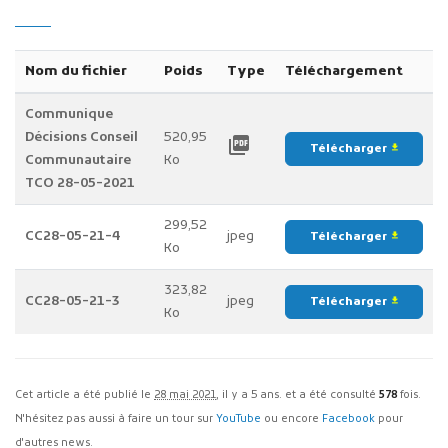
Nom du fichier
Poids
Type
Téléchargement
Communique
Décisions Conseil
520,95
picture_as_pdf
Télécharger
file_download
Communautaire
Ko
TCO 28-05-2021
299,52
CC28-05-21-4
jpeg
Télécharger
file_download
Ko
323,82
CC28-05-21-3
jpeg
Télécharger
file_download
Ko
Cet article a été publié le
28 mai 2021
, il y a 5 ans. et a été consulté
578
fois.
N'hésitez pas aussi à faire un tour sur
YouTube
ou encore
Facebook
pour
d'autres news.