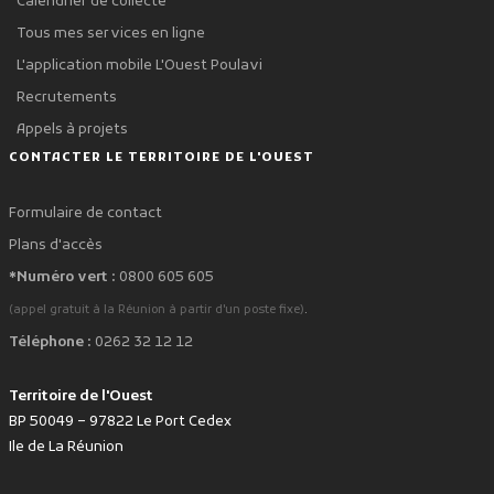
Calendrier de collecte
Tous mes services en ligne
L'application mobile L'Ouest Poulavi
Recrutements
Appels à projets
CONTACTER LE TERRITOIRE DE L'OUEST
Formulaire de contact
Plans d'accès
*Numéro vert :
0800 605 605
.
(appel gratuit à la Réunion à partir d'un poste fixe)
Téléphone :
0262 32 12 12
Territoire de l'Ouest
BP 50049 – 97822 Le Port Cedex
Ile de La Réunion