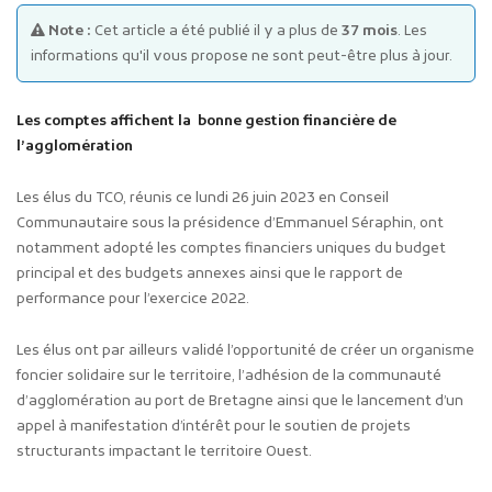
Note :
Cet article a été publié il y a plus de
37 mois
. Les
informations qu'il vous propose ne sont peut-être plus à jour.
Les comptes affichent la bonne gestion financière de
l’agglomération
Publicité des actes
Les élus du TCO, réunis ce lundi 26 juin 2023 en Conseil
Marchés publics
Communautaire sous la présidence d’Emmanuel Séraphin, ont
Projets financés par l'Europe
notamment adopté les comptes financiers uniques du budget
principal et des budgets annexes ainsi que le rapport de
Plans d'accès
performance pour l’exercice 2022.
Les élus ont par ailleurs validé l’opportunité de créer un organisme
foncier solidaire sur le territoire, l’adhésion de la communauté
d’agglomération au port de Bretagne ainsi que le lancement d’un
appel à manifestation d’intérêt pour le soutien de projets
structurants impactant le territoire Ouest.