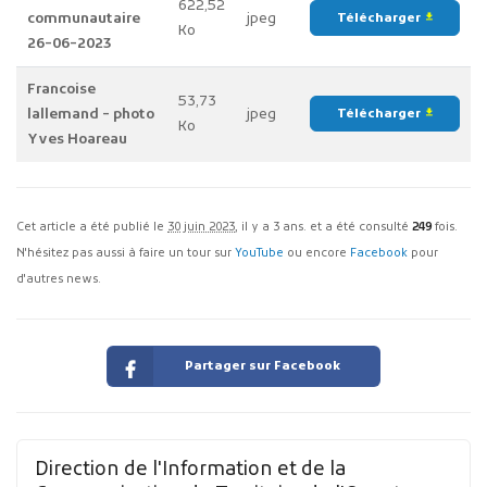
622,52
communautaire
jpeg
Télécharger
file_download
Ko
26-06-2023
Francoise
53,73
lallemand - photo
jpeg
Télécharger
file_download
Ko
Yves Hoareau
Cet article a été publié le
30 juin 2023
, il y a 3 ans. et a été consulté
249
fois.
N'hésitez pas aussi à faire un tour sur
YouTube
ou encore
Facebook
pour
d'autres news.
Partager sur Facebook
Direction de l'Information et de la