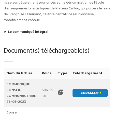
Ils se sont également prononcés sur la dénomination de l’école
d’enseignements artistiques de Plateau Caillou, qui portera le nom
de Françoise Lallemand, célèbre cantatrice réunionnaise,
mondialement connue.
► Le communiqué intégral
Document(s) téléchargeable(s)
Nom du fichier
Poids
Type
Téléchargement
COMMUNIQUE
CONSEIL
306,83
picture_as_pdf
Télécharger
file_download
COMMUNAUTAIRE
Ko
26-06-2023
Conseil