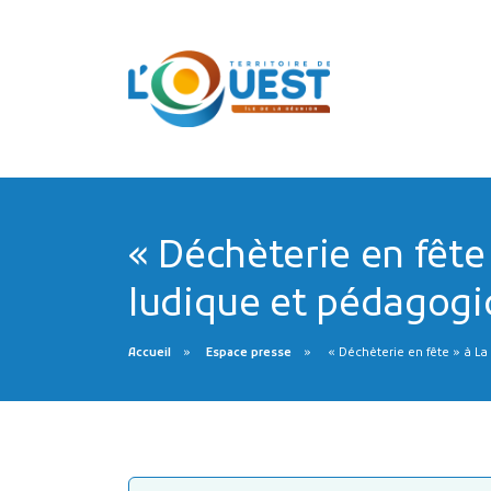
« Déchèterie en fête
ludique et pédagogi
Accueil
Espace presse
« Déchèterie en fête » à La