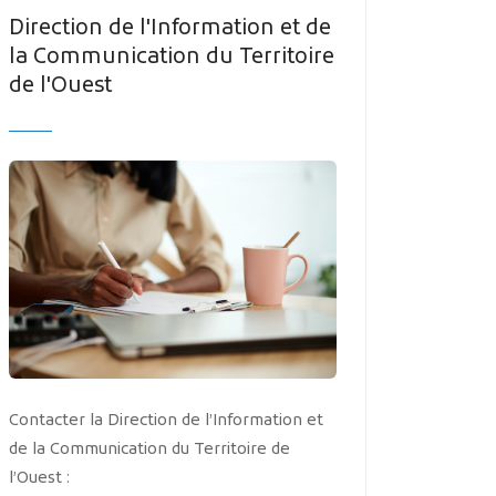
MES DÉMARCHES
Direction de l'Information et de
la Communication du Territoire
de l'Ouest
Publicité des actes
Marchés publics
Projets financés par l'Europe
Plans d'accès
Contacter la Direction de l’Information et
de la Communication du Territoire de
l’Ouest :