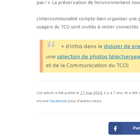
pas ! ». La préservation de l’environnement nou
L’intercommunalité compte bien organiser une 
usagers du TCO sont invités à rester connectés 
+ d’infos dans le
dossier de pr
une
sélection de photos télécharge
et de la Communication du TCO)
Cet article a été publié le
17 mai 2019
, il y a 7 ans. et a ét
encore
Facebook
pour d'autres news.
Par