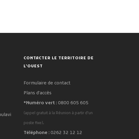
CONTACTER LE TERRITOIRE DE
L'OUEST
Formulaire de contact
Plans d'accès
*Numéro vert :
0800 605 605
(appel gratuit à la Réunion à partir d'un
oulavi
.
poste fixe)
Téléphone :
0262 32 12 12