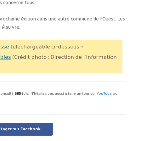
s concerne tous !
prochaine édition dans une autre commune de l’Ouest. Les
! À suivre…
esse
téléchargeable ci-dessous
+
ables
(Crédit photo : Direction de l’Information
é consulté
685
fois. N'hésitez pas aussi à faire un tour sur
YouTube
ou
tager sur Facebook