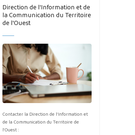
MES DÉMARCHES
Direction de l'Information et de
la Communication du Territoire
de l'Ouest
Publicité des actes
Marchés publics
Projets financés par l'Europe
Plans d'accès
Contacter la Direction de l’Information et
de la Communication du Territoire de
l’Ouest :