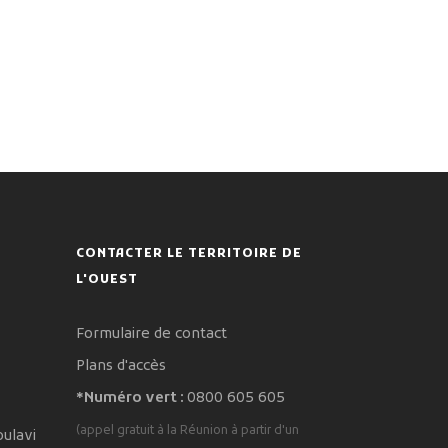
CONTACTER LE TERRITOIRE DE
L'OUEST
Formulaire de contact
Plans d'accès
*Numéro vert :
0800 605 605
(appel gratuit à la Réunion à partir d'un
oulavi