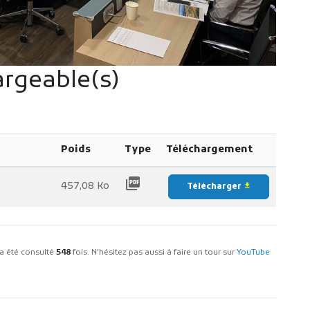
rgeable(s)
Poids
Type
Téléchargement
picture_as_pdf
457,08 Ko
Télécharger
file_download
t a été consulté
548
fois. N'hésitez pas aussi à faire un tour sur
YouTube