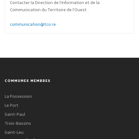
Contacter la Direction de l’Information et de la
Communication du Territoire de l’Ouest :
communication@tco.re
COMMUNES MEMBRES
La Possession
Le Port
Saint-Paul
Trois-Bassins
Saint-Leu