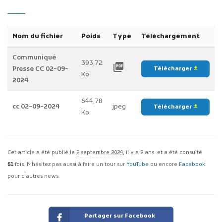
Nom du fichier
Poids
Type
Téléchargement
Communiqué
393,72
picture_as_pdf
Presse CC 02-09-
Télécharger
file_download
Ko
2024
644,78
cc 02-09-2024
jpeg
Télécharger
file_download
Ko
Cet article a été publié le
2 septembre 2024
, il y a 2 ans. et a été consulté
61
fois. N'hésitez pas aussi à faire un tour sur
YouTube
ou encore
Facebook
pour d'autres news.
Partager sur Facebook