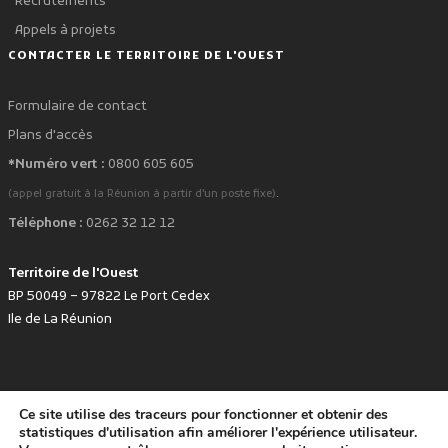
Recrutements
Appels à projets
CONTACTER LE TERRITOIRE DE L'OUEST
Formulaire de contact
Plans d'accès
*Numéro vert :
0800 605 605
.
(appel gratuit à la Réunion à partir d'un poste fixe)
Téléphone :
0262 32 12 12
Territoire de l'Ouest
BP 50049 – 97822 Le Port Cedex
Ile de La Réunion
Ce site utilise des traceurs pour fonctionner et obtenir des
favorite
Développé avec
par le Territoire de l'Ouest © www.tco.re -
2026
.
statistiques d'utilisation afin améliorer l'expérience utilisateur.
Politique de protection des données personnelles
Mentions légales