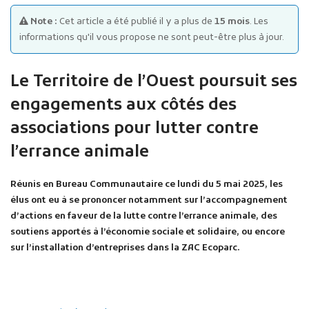
Note :
Cet article a été publié il y a plus de
15 mois
. Les
informations qu'il vous propose ne sont peut-être plus à jour.
Le Territoire de l’Ouest poursuit ses
engagements aux côtés des
Publicité des actes
associations pour lutter contre
Marchés publics
l’errance animale
Projets financés par l'Europe
Plans d'accès
Réunis en Bureau Communautaire ce lundi du 5 mai 2025, les
élus ont eu à se prononcer notamment sur
l’accompagnement
d’actions en faveur de la lutte contre l’errance animale, des
soutiens apportés à l’économie sociale et solidaire, ou encore
sur l’installation d’entreprises dans la ZAC Ecoparc.