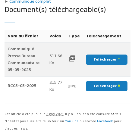
►
Communiqué complet
Document(s) téléchargeable(s)
Nom du fichier
Poids
Type
Téléchargement
Communiqué
Presse Bureau
311,66
picture_as_pdf
Télécharger
file_download
Communautaire
Ko
05-05-2025
215,77
BC05-05-2025
jpeg
Télécharger
file_download
Ko
Cet article a été publié le
5 mai 2025
, il y a 1 an. et a été consulté
33
fois.
N'hésitez pas aussi à faire un tour sur
YouTube
ou encore
Facebook
pour
d'autres news.