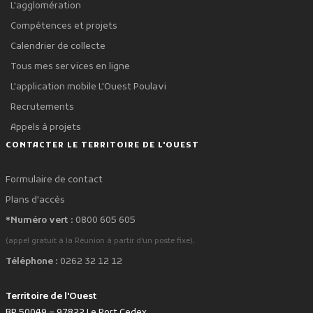
L'agglomération
Compétences et projets
Calendrier de collecte
Tous mes services en ligne
L'application mobile L'Ouest Poulavi
Recrutements
Appels à projets
CONTACTER LE TERRITOIRE DE L'OUEST
Formulaire de contact
Plans d'accès
*Numéro vert :
0800 605 605
.
(appel gratuit à la Réunion à partir d'un poste fixe)
Téléphone :
0262 32 12 12
Territoire de l'Ouest
BP 50049 – 97822 Le Port Cedex