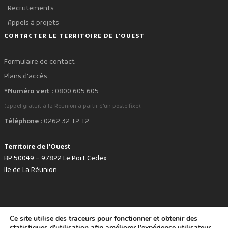
Recrutements
Appels à projets
CONTACTER LE TERRITOIRE DE L'OUEST
Formulaire de contact
Plans d'accès
*Numéro vert :
0800 605 605
.
(appel gratuit à la Réunion à partir d'un poste fixe)
Téléphone :
0262 32 12 12
Territoire de l'Ouest
BP 50049 – 97822 Le Port Cedex
Ile de La Réunion
Ce site utilise des traceurs pour fonctionner et obtenir des
favorite
Développé avec
par le Territoire de l'Ouest © www.tco.re -
2026
.
statistiques d'utilisation afin améliorer l'expérience utilisateur.