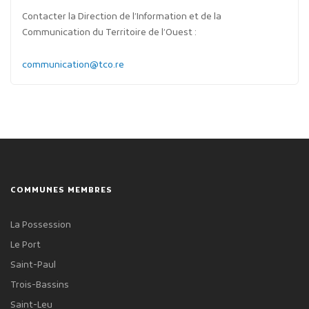
Contacter la Direction de l’Information et de la
Communication du Territoire de l’Ouest :
communication@tco.re
COMMUNES MEMBRES
La Possession
Le Port
Saint-Paul
Trois-Bassins
Saint-Leu