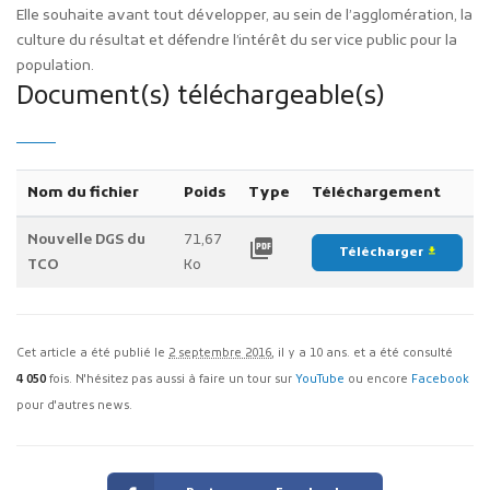
Elle souhaite avant tout développer, au sein de l’agglomération, la
culture du résultat et défendre l’intérêt du service public pour la
population.
Document(s) téléchargeable(s)
Nom du fichier
Poids
Type
Téléchargement
Nouvelle DGS du
71,67
picture_as_pdf
Télécharger
file_download
TCO
Ko
Cet article a été publié le
2 septembre 2016
, il y a 10 ans. et a été consulté
4 050
fois. N'hésitez pas aussi à faire un tour sur
YouTube
ou encore
Facebook
pour d'autres news.