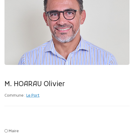
Publicité des actes
Marchés publics
Projets financés par l'Europe
Plans d'accès
M. HOARAU Olivier
Commune :
Le Port
Maire