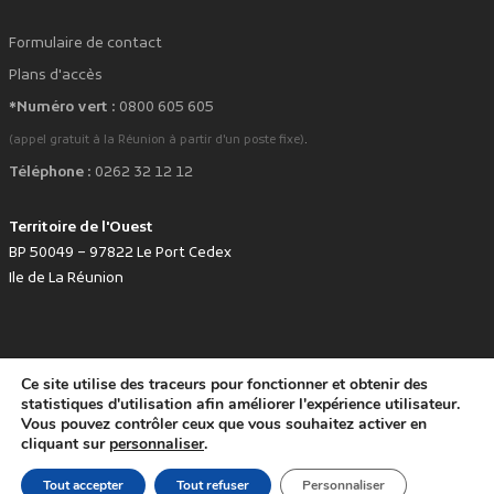
Formulaire de contact
Plans d'accès
*Numéro vert :
0800 605 605
.
(appel gratuit à la Réunion à partir d'un poste fixe)
Téléphone :
0262 32 12 12
Territoire de l'Ouest
BP 50049 – 97822 Le Port Cedex
Ile de La Réunion
Ce site utilise des traceurs pour fonctionner et obtenir des
favorite
Développé avec
par le Territoire de l'Ouest © www.tco.re -
2026
.
statistiques d'utilisation afin améliorer l'expérience utilisateur.
Politique de protection des données personnelles
Mentions légales
Vous pouvez contrôler ceux que vous souhaitez activer en
Accessibilité : non conforme
cliquant sur
personnaliser
.
Tout accepter
Tout refuser
Personnaliser