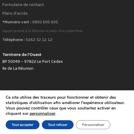
Formulaire de contact
Plans d'accès
*Numéro vert :
0800 605 605
.
(appel gratuit à la Réunion à partir d'un poste fixe)
Téléphone :
0262 32 12 12
Territoire de l'Ouest
BP 50049 – 97822 Le Port Cedex
Ile de La Réunion
Ce site utilise des traceurs pour fonctionner et obtenir des
favorite
Développé avec
par le Territoire de l'Ouest © www.tco.re -
2026
.
statistiques d'utilisation afin améliorer l'expérience utilisateur.
Politique de protection des données personnelles
Mentions légales
Vous pouvez contrôler ceux que vous souhaitez activer en
Accessibilité : non conforme
cliquant sur
personnaliser
.
Tout accepter
Tout refuser
Personnaliser