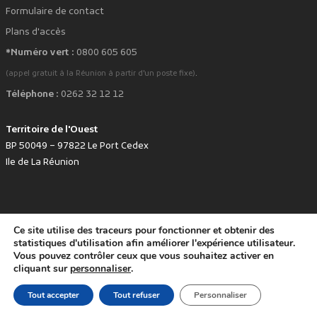
Formulaire de contact
Plans d'accès
*Numéro vert :
0800 605 605
.
(appel gratuit à la Réunion à partir d'un poste fixe)
Téléphone :
0262 32 12 12
Territoire de l'Ouest
BP 50049 – 97822 Le Port Cedex
Ile de La Réunion
Ce site utilise des traceurs pour fonctionner et obtenir des
favorite
Développé avec
par le Territoire de l'Ouest © www.tco.re -
2026
.
statistiques d'utilisation afin améliorer l'expérience utilisateur.
Politique de protection des données personnelles
Mentions légales
Vous pouvez contrôler ceux que vous souhaitez activer en
Accessibilité : non conforme
cliquant sur
personnaliser
.
Tout accepter
Tout refuser
Personnaliser