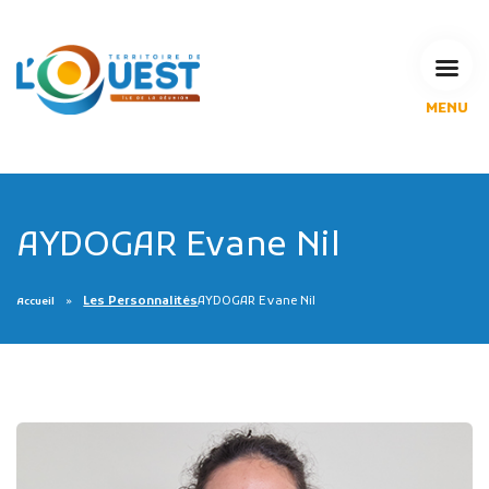
MENU
L'Agglomération
Compétences & projets
Espace Habitant
Espace Pro
AYDOGAR Evane Nil
Espace Pédagogique
RECHERCHE
Les Personnalités
AYDOGAR Evane Nil
Accueil
CALENDRIERS DE COLLECTE
MES DÉMARCHES