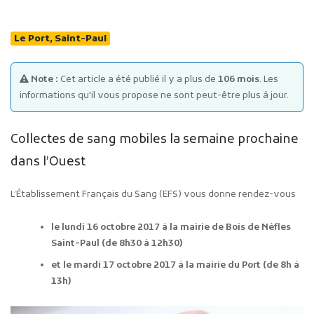
Le Port, Saint-Paul
Note :
Cet article a été publié il y a plus de
106 mois
. Les
informations qu'il vous propose ne sont peut-être plus à jour.
Publicité des actes
Collectes de sang mobiles
la semaine prochaine
Marchés publics
Projets financés par l'Europe
dans l’Ouest
Plans d'accès
L’Établissement Français du Sang (EFS) vous donne rendez-vous
le lundi 16 octobre 2017 à la mairie de Bois de Nèfles
Saint-Paul (de 8h30 à 12h30)
et le mardi 17 octobre 2017 à la mairie du Port (de 8h à
13h)