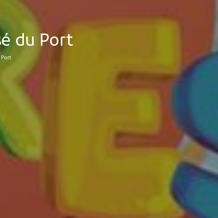
sé du Port
 Port