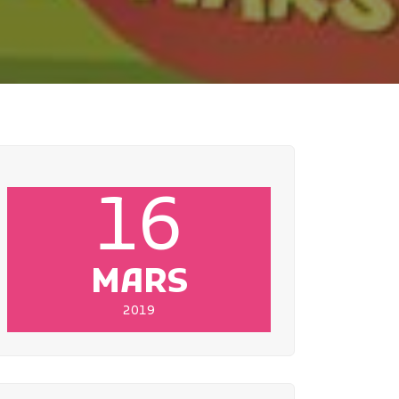
16
MARS
2019