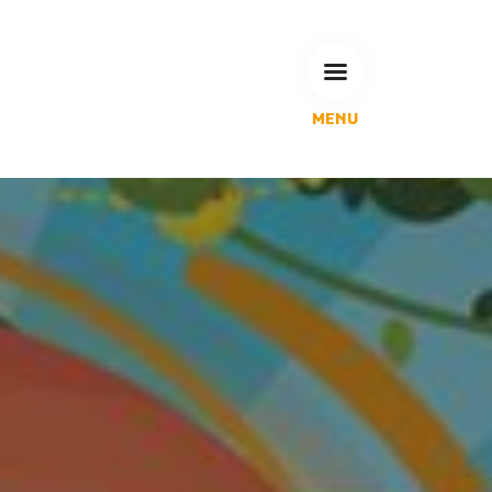
MENU
L'Agglomération
Compétences & projets
Espace Habitant
Espace Pro
Espace Pédagogique
RECHERCHE
CALENDRIERS DE COLLECTE