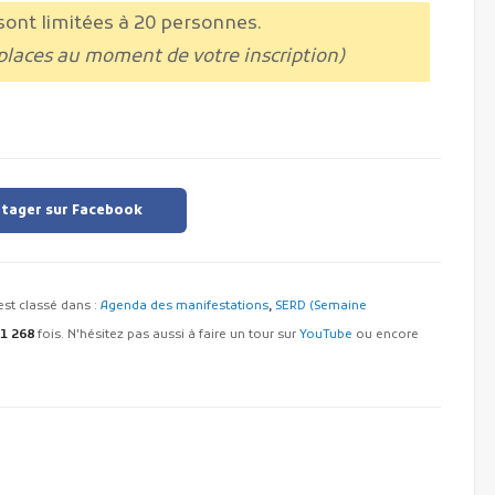
 sont limitées à 20 personnes.
 places au moment de votre inscription)
tager sur Facebook
l est classé dans :
Agenda des manifestations
,
SERD (Semaine
1 268
fois. N'hésitez pas aussi à faire un tour sur
YouTube
ou encore