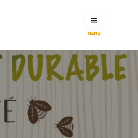
MENU
L'Agglomération
Compétences & projets
Espace Habitant
Espace Pro
Espace Pédagogique
RECHERCHE
CALENDRIERS DE COLLECTE