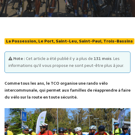
La Possession, Le Port, Saint-Leu, Saint-Paul, Trois-Bassins
Publicité des actes
Note :
Cet article a été publié il y a plus de
131 mois
. Les
Marchés publics
informations qu'il vous propose ne sont peut-être plus à jour.
Projets financés par l'Europe
Plans d'accès
Comme tous les ans, le TCO organise une rando vélo
intercommunale, qui permet aux familles de réapprendre à faire
du vélo sur la route en toute sécurité.