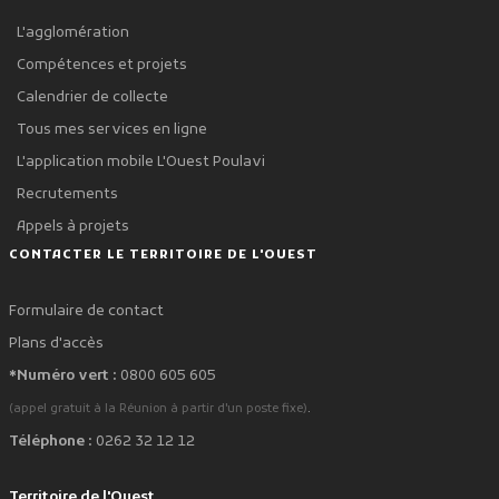
L'agglomération
Compétences et projets
Calendrier de collecte
Tous mes services en ligne
L'application mobile L'Ouest Poulavi
Recrutements
Appels à projets
CONTACTER LE TERRITOIRE DE L'OUEST
Formulaire de contact
Plans d'accès
*Numéro vert :
0800 605 605
.
(appel gratuit à la Réunion à partir d'un poste fixe)
Téléphone :
0262 32 12 12
Territoire de l'Ouest