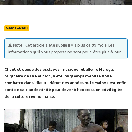
Saint-Paul
Note :
Cet article a été publié il y a plus de
99 mois
. Les
Publicité des actes
informations qu'il vous propose ne sont peut-être plus à jour.
Marchés publics
Projets financés par l'Europe
Chant et danse des esclaves, musique rebelle, le Maloya,
Plans d'accès
originaire de La Réunion, a été longtemps méprisé voire
combattu dans l’île. Au début des années 80 le Maloya est enfin
sorti de sa clandestinité pour devenir l’expression privilégiée
de la culture réunionnaise.