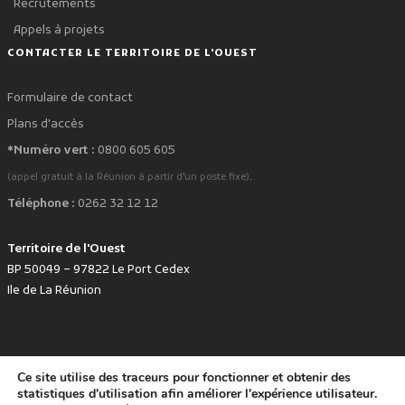
Recrutements
Appels à projets
CONTACTER LE TERRITOIRE DE L'OUEST
Formulaire de contact
Plans d'accès
*Numéro vert :
0800 605 605
.
(appel gratuit à la Réunion à partir d'un poste fixe)
Téléphone :
0262 32 12 12
Territoire de l'Ouest
BP 50049 – 97822 Le Port Cedex
Ile de La Réunion
Ce site utilise des traceurs pour fonctionner et obtenir des
favorite
Développé avec
par le Territoire de l'Ouest © www.tco.re -
2026
.
statistiques d'utilisation afin améliorer l'expérience utilisateur.
Politique de protection des données personnelles
Mentions légales