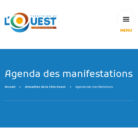
MENU
L'Agglomération
Compétences & projets
Espace Habitant
Espace Pro
Espace Pédagogique
Agenda des manifestations
RECHERCHE
Accueil
Actualités de la Côte Ouest
Agenda des manifestations
CALENDRIERS DE COLLECTE
MES DÉMARCHES