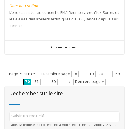
Date non définie
Venez assister au concert d’ÉMA Réunion avec Alex Sorres et
les élèves des ateliers artistiques du TCO, lancés depuis avril
dernier...
En savoir plus...
Page 70 sur 85
« Première page
«
…
10
20
…
69
70
71
…
80
…
»
Dernière page »
Rechercher sur le site
Tapez la requête qui correspond à votre recherche puis appuyez sur la