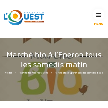
MENU
L'Agglomération
Compétences & projets
Espace Habitant
Espace Pro
Marché bio à l’Eperon tous
Espace Pédagogique
les samedis matin
RECHERCHE
Accueil
Agenda des manifestations
Marché bio à l’Eperon tous les samedis matin
CALENDRIERS DE COLLECTE
MES DÉMARCHES