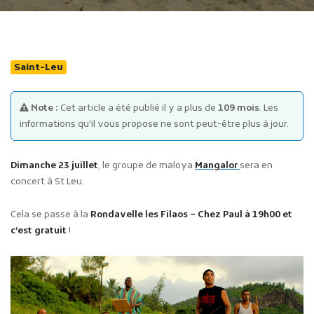
Saint-Leu
Note :
Cet article a été publié il y a plus de
109 mois
. Les
Publicité des actes
informations qu'il vous propose ne sont peut-être plus à jour.
Marchés publics
Projets financés par l'Europe
Dimanche 23 juillet
, le groupe de maloya
Mangalor
sera en
Plans d'accès
concert à St Leu.
Cela se passe à la
Rondavelle les Filaos – Chez Paul à 19h00 et
c’est gratuit
!