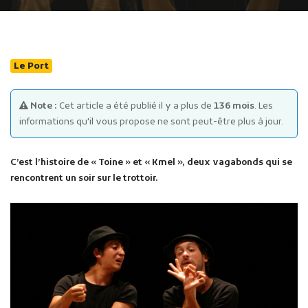
Le Port
Note :
Cet article a été publié il y a plus de
136 mois
. Les
Publicité des actes
informations qu'il vous propose ne sont peut-être plus à jour.
Marchés publics
Projets financés par l'Europe
C’est l’histoire de « Toine » et « Kmel », deux vagabonds qui se
Plans d'accès
rencontrent un soir sur le trottoir.