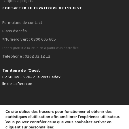
Appels à projets
CONTACTER LE TERRITOIRE DE L'OUEST
Formulaire de contact
Plans d'accès
*Numéro vert :
0800 605 605
.
(appel gratuit à la Réunion à partir d'un poste fixe)
Téléphone :
0262 32 12 12
Territoire de l'Ouest
BP 50049 – 97822 Le Port Cedex
Ile de La Réunion
Ce site utilise des traceurs pour fonctionner et obtenir des
favorite
Développé avec
par le Territoire de l'Ouest © www.tco.re -
2026
.
statistiques d'utilisation afin améliorer l'expérience utilisateur.
Politique de protection des données personnelles
Mentions légales
Vous pouvez contrôler ceux que vous souhaitez activer en
Accessibilité : non conforme
cliquant sur
personnaliser
.