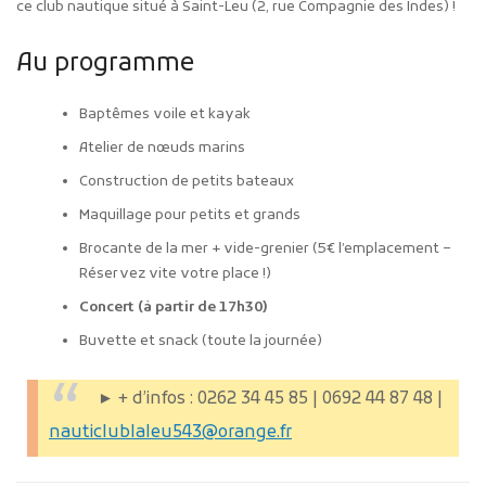
ce club nautique situé à Saint-Leu (2, rue Compagnie des Indes) !
Au programme
Baptêmes voile et kayak
Atelier de nœuds marins
Construction de petits bateaux
Maquillage pour petits et grands
Brocante de la mer + vide-grenier (5€ l’emplacement –
Réservez vite votre place !)
Concert (à partir de 17h30)
Buvette et snack (toute la journée)
► + d’infos : 0262 34 45 85 | 0692 44 87 48 |
nauticlublaleu543@orange.fr