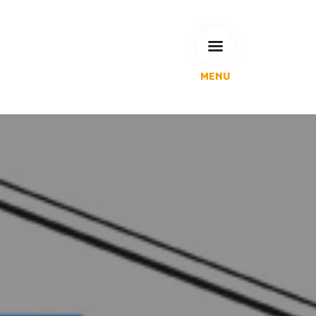
MENU
L'Agglomération
Compétences & projets
Espace Habitant
Espace Pro
Espace Pédagogique
RECHERCHE
CALENDRIERS DE COLLECTE