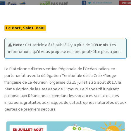
Le Port, Saint-Paul
Note :
Cet article a été publié il y a plus de
109 mois
. Les
Publicité des actes
informations qu'il vous propose ne sont peut-être plus à jour.
Marchés publics
Projets financés par l'Europe
La Plateforme d’Intervention Régionale de l’Océan Indien, en
Plans d'accès
partenariat avec la délégation Territoriale de La Croix-Rouge
française de La Réunion, organise du 15 juillet au 5 août 2017, la
3ème édition de la Caravane de Timoun. Ce dispositif itinérant
propose aux Réunionnais, pendant les vacances scolaires, des
initiations gratuites aux risques de catastrophes naturelles et aux
gestes de premiers secours.