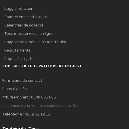
L'agglomération
Compétences et projets
Calendrier de collecte
Tous mes services en ligne
L'application mobile L'Ouest Poulavi
Recrutements
Appels à projets
CONTACTER LE TERRITOIRE DE L'OUEST
Formulaire de contact
Plans d'accès
*Numéro vert :
0800 605 605
.
(appel gratuit à la Réunion à partir d'un poste fixe)
Téléphone :
0262 32 12 12
Territoire de l'Ouest