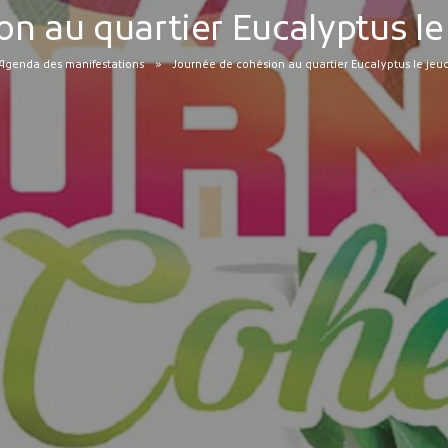
on au quartier Eucalyptus le
Agenda des manifestations
Journée de cohésion au quartier Eucalyptus le jeud