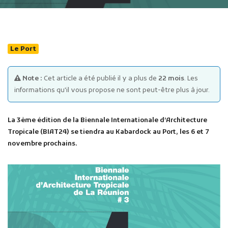
Le Port
Note :
Cet article a été publié il y a plus de
22 mois
. Les
Publicité des actes
informations qu'il vous propose ne sont peut-être plus à jour.
Marchés publics
Projets financés par l'Europe
La 3ème édition de la Biennale Internationale d’Architecture
Plans d'accès
Tropicale (BIAT24) se tiendra au Kabardock au Port, les 6 et 7
novembre prochains.