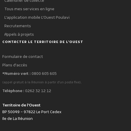
Calendrier de collecte
Tous mes services en ligne
L'application mobile L'Ouest Poulavi
Recrutements
Appels à projets
CONTACTER LE TERRITOIRE DE L'OUEST
Formulaire de contact
Plans d'accès
*Numéro vert :
0800 605 605
.
(appel gratuit à la Réunion à partir d'un poste fixe)
Téléphone :
0262 32 12 12
Territoire de l'Ouest
BP 50049 – 97822 Le Port Cedex
Ile de La Réunion