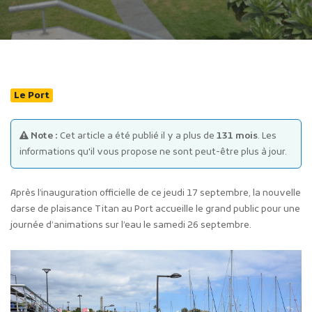
Le Port
Publicité des actes
Note :
Cet article a été publié il y a plus de
131 mois
. Les
Marchés publics
informations qu'il vous propose ne sont peut-être plus à jour.
Projets financés par l'Europe
Plans d'accès
Après l’inauguration officielle de ce jeudi 17 septembre, la nouvelle
darse de plaisance Titan au Port accueille le grand public pour une
journée d’animations sur l’eau le samedi 26 septembre.