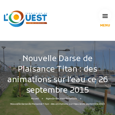
MENU
L'Agglomération
Compétences & projets
Espace Habitant
Espace Pro
Nouvelle Darse de
Espace Pédagogique
Plaisance Titan : des
RECHERCHE
animations sur l’eau ce 26
septembre 2015
CALENDRIERS DE COLLECTE
Accueil
Agenda des manifestations
Nouvelle Darse de Plaisance Titan : des animations sur l’eau ce 26 septembre 2015
MES DÉMARCHES