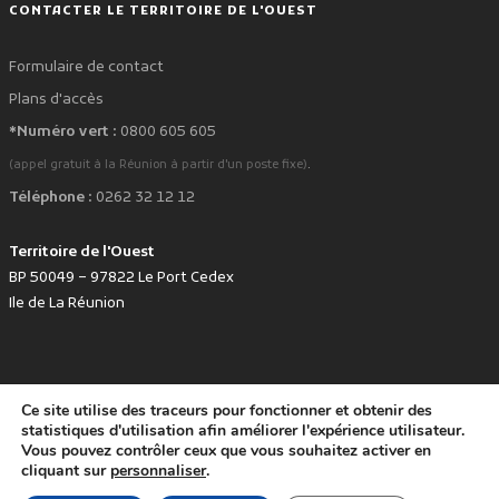
CONTACTER LE TERRITOIRE DE L'OUEST
Formulaire de contact
Plans d'accès
*Numéro vert :
0800 605 605
.
(appel gratuit à la Réunion à partir d'un poste fixe)
Téléphone :
0262 32 12 12
Territoire de l'Ouest
BP 50049 – 97822 Le Port Cedex
Ile de La Réunion
Ce site utilise des traceurs pour fonctionner et obtenir des
favorite
Développé avec
par le Territoire de l'Ouest © www.tco.re -
2026
.
statistiques d'utilisation afin améliorer l'expérience utilisateur.
Politique de protection des données personnelles
Mentions légales
Vous pouvez contrôler ceux que vous souhaitez activer en
Accessibilité : non conforme
cliquant sur
personnaliser
.